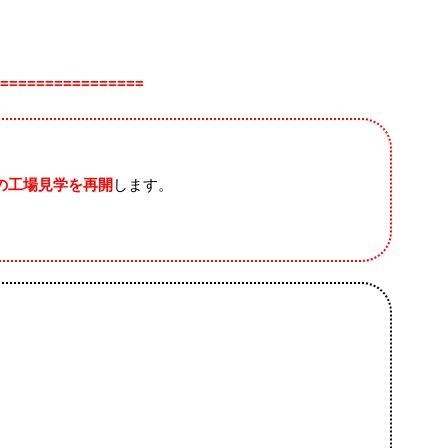
================
方の工場見学を再開
します。