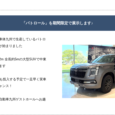
「パトロール」を期間限定で展示します♪
車体九州で生産しているパトロ
が始まりました
m 全長約5mの大型SUVで中東
ます
にも投入する予定で一足早く実車
ャンス！
自動車九州ゲストホールへお越